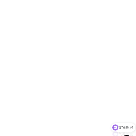
文物库房
气调杀虫